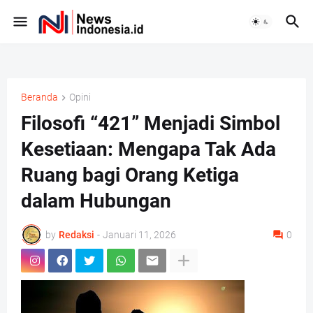
Beranda
Opini
Filosofi “421” Menjadi Simbol
Kesetiaan: Mengapa Tak Ada
Ruang bagi Orang Ketiga
dalam Hubungan
F
in
a
st
by
Redaksi
-
Januari 11, 2026
0
c
a
e
g
b
r
o
a
o
m
k