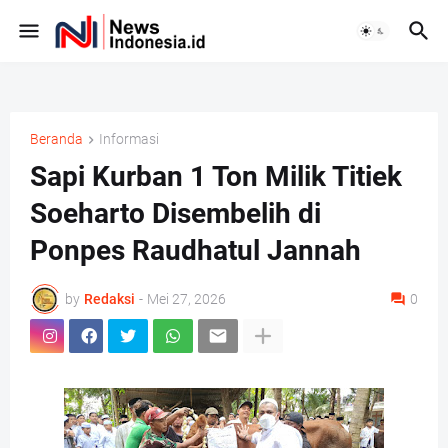
Beranda
Informasi
Sapi Kurban 1 Ton Milik Titiek
Soeharto Disembelih di
Ponpes Raudhatul Jannah
F
in
a
st
by
Redaksi
-
Mei 27, 2026
0
c
a
e
g
b
r
o
a
o
m
k