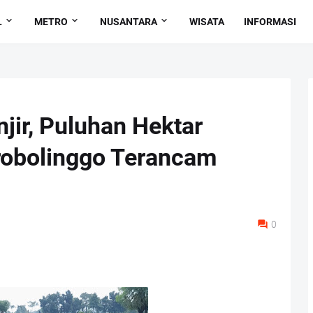
L
METRO
NUSANTARA
WISATA
INFORMASI
jir, Puluhan Hektar
robolinggo Terancam
0