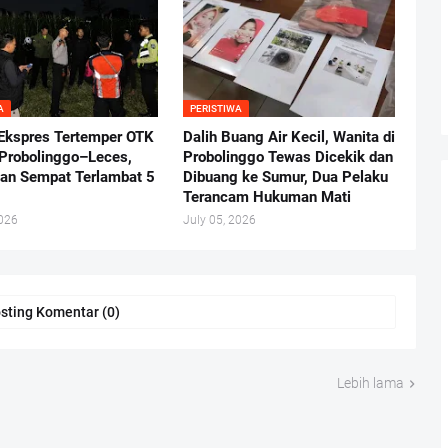
A
PERISTIWA
 Ekspres Tertemper OTK
Dalih Buang Air Kecil, Wanita di
r Probolinggo–Leces,
Probolinggo Tewas Dicekik dan
nan Sempat Terlambat 5
Dibuang ke Sumur, Dua Pelaku
Terancam Hukuman Mati
2026
July 05, 2026
sting Komentar (0)
Lebih lama