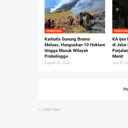
PERISTIWA
PERISTIW
Karhutla Gunung Bromo
KA Ijen
Meluas, Hanguskan 10 Hektare
di Jalu
hingga Masuk Wilayah
Perjala
Probolinggo
Menit
August 05, 2026
July 27, 
Po
Lebih baru