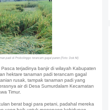
naman padi di Probolinggo terancam gagal panen (Foto: Dok NI)
- Pasca terjadinya banjir di wilayah Kabupaten
an hektare tanaman padi terancam gagal
tanian rusak, tampak tanaman padi yang
derasnya air di Desa Sumurdalam Kecamatan
wa Timur.
kulan berat bagi para petani, padahal mereka
en yang baik untuk menopang kehidupan